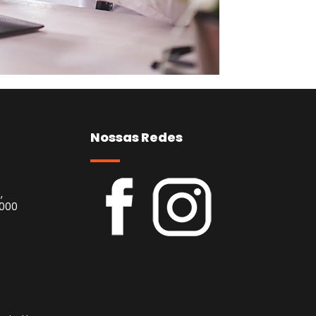
Nossas Redes
,
-000