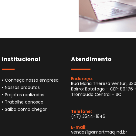
Institucional
Atendimento
Endereço:
Conheça nossa empresa
Rua Maria Thereza Venturi, 330
Nossos produtos
Bairro: Botafogo – CEP: 89.176
Trombudo Central – SC
Projetos realizados
Trabalhe conosco
Saiba como chegar
Telefone:
(47) 3544-1846
E-mail:
vendas1@smartmaq.ind.br